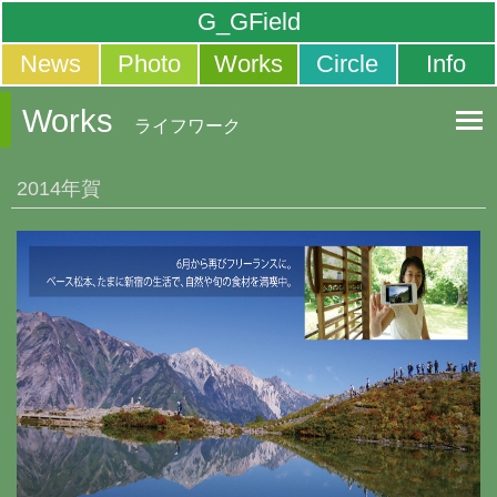
G_GField
News
Photo
Works
Circle
Info
Works
ライフワーク
2014年賀