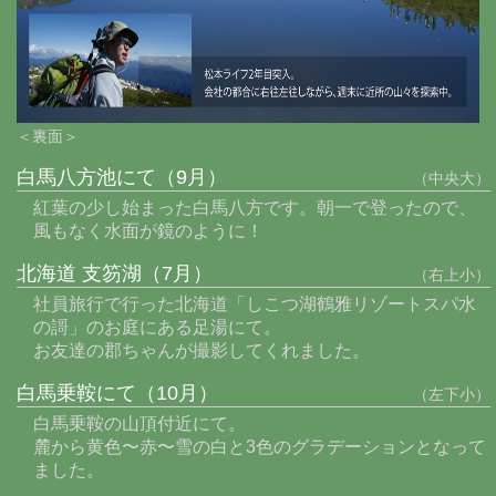
＜裏面＞
白馬八方池にて（9月）
（中央大）
紅葉の少し始まった白馬八方です。朝一で登ったので、
風もなく水面が鏡のように！
北海道 支笏湖（7月）
（右上小）
社員旅行で行った北海道「しこつ湖鶴雅リゾートスパ水
の謌」のお庭にある足湯にて。
お友達の郡ちゃんが撮影してくれました。
白馬乗鞍にて（10月）
（左下小）
白馬乗鞍の山頂付近にて。
麓から黄色〜赤〜雪の白と3色のグラデーションとなって
ました。